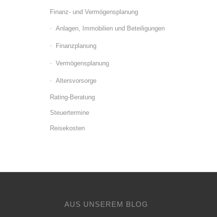
Finanz- und Vermögensplanung
Anlagen, Immobilien und Beteiligungen
Finanzplanung
Vermögensplanung
Altersvorsorge
Rating-Beratung
Steuertermine
Reisekosten
AUS UNSEREM BLOG