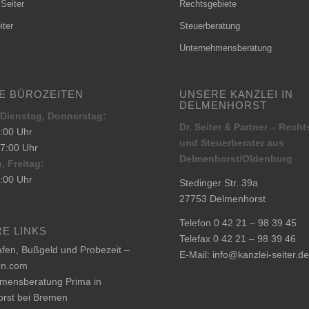
 Seiter
Rechtsgebiete
iter
Steuerberatung
Unternehmensberatung
E BÜROZEITEN
UNSERE KANZLEI IN
DELMENHORST
Dienstag, Donnerstag:
Dr. Seiter & Partner – Rech
:00 Uhr
und Steuerberater aus
17:00 Uhr
Delmenhorst/Oldenburg
, Freitag:
:00 Uhr
Stedinger Str. 39a
27753 Delmenhorst
Telefon 0 42 21 – 98 39 45
E LINKS
Telefax 0 42 21 – 98 39 46
rafen, Bußgeld und Probezeit –
E-Mail:
info@kanzlei-seiter.d
en.com
mensberatung Prima in
rst bei Bremen