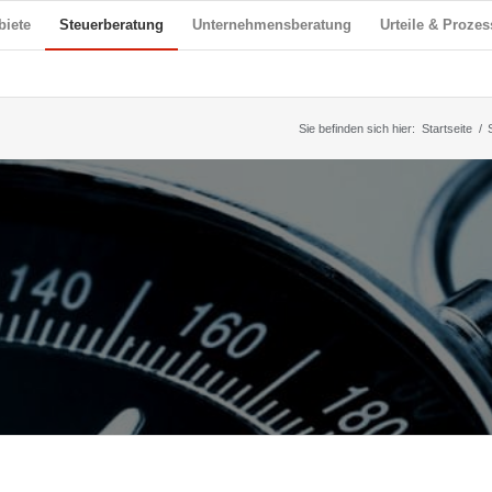
biete
Steuerberatung
Unternehmensberatung
Urteile & Prozes
Sie befinden sich hier:
Startseite
/
G